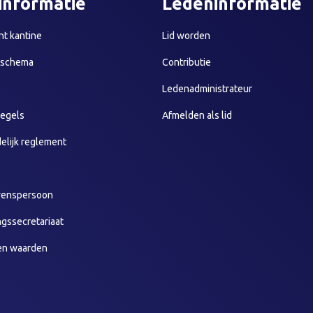
informatie
Ledeninformatie
t kantine
Lid worden
sschema
Contributie
Ledenadministrateur
egels
Afmelden als lid
elijk reglement
wenspersoon
ngssecretariaat
en waarden