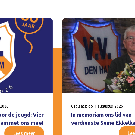
 2026
Geplaatst op: 1 augustus, 2026
oor de jeugd: Vier
In memoriam ons lid van
 Ham met ons mee!
verdienste Seine Ekkelk
Lees meer
Lee