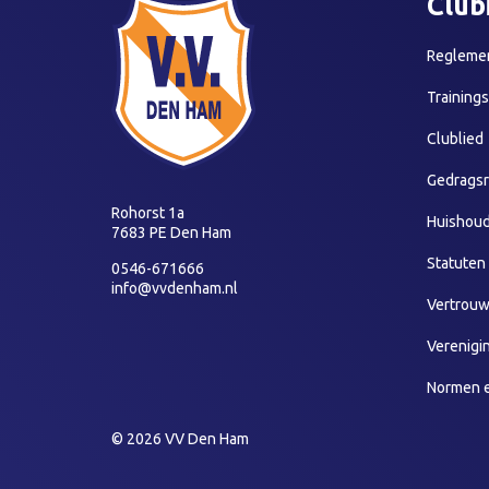
Club
Reglemen
Training
Clublied
Gedragsr
Rohorst 1a
Huishoud
7683 PE Den Ham
Statuten
0546-671666
info@vvdenham.nl
Vertrou
Verenigi
Normen 
© 2026 VV Den Ham