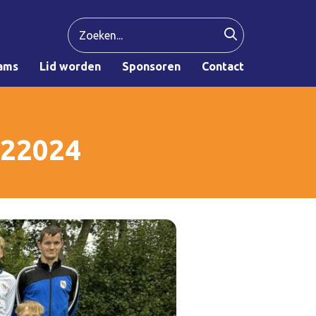
ams
Lid worden
Sponsoren
Contact
022024