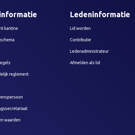
informatie
Ledeninformatie
t kantine
Lid worden
sschema
Contributie
Ledenadministrateur
egels
Afmelden als lid
elijk reglement
wenspersoon
ngssecretariaat
en waarden