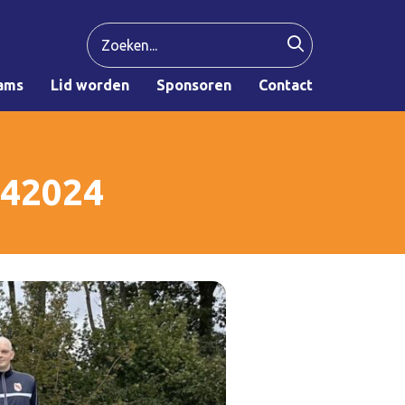
ams
Lid worden
Sponsoren
Contact
042024