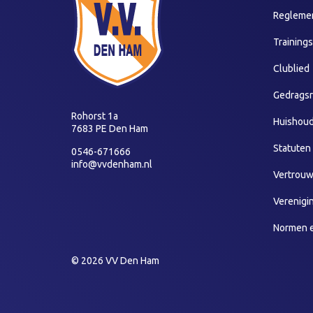
Reglemen
Training
Clublied
Gedragsr
Rohorst 1a
Huishoud
7683 PE Den Ham
Statuten
0546-671666
info@vvdenham.nl
Vertrou
Verenigi
Normen 
© 2026 VV Den Ham