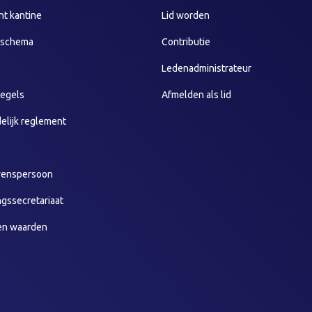
t kantine
Lid worden
sschema
Contributie
Ledenadministrateur
egels
Afmelden als lid
elijk reglement
wenspersoon
ngssecretariaat
en waarden