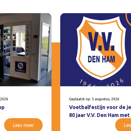
 2026
Geplaatst op: 5 augustus, 2026
op
Voetbalfestijn voor de j
80 jaar V.V. Den Ham met
Lees meer
Lee