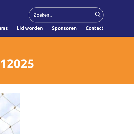
ams
Lid worden
Sponsoren
Contact
112025