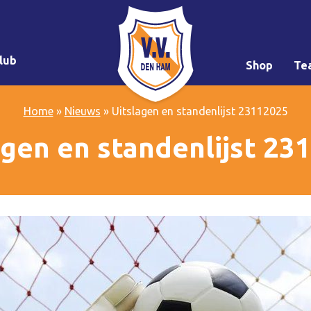
lub
Shop
Te
Home
»
Nieuws
»
Uitslagen en standenlijst 23112025
agen en standenlijst 23