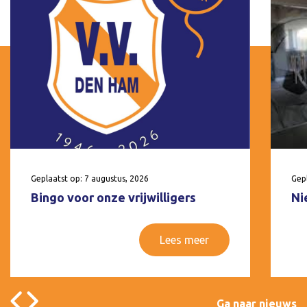
Geplaatst op: 7 augustus, 2026
Gepl
Bingo voor onze vrijwilligers
Ni
Lees meer
Ga naar nieuws