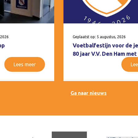
 2026
Geplaatst op: 5 augustus, 2026
op
Voetbalfestijn voor de j
80 jaar V.V. Den Ham met
Lees meer
Lee
Ga naar nieuws