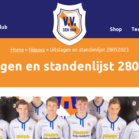
lub
Shop
Te
Home
»
Nieuws
»
Uitslagen en standenlijst 28052023
agen en standenlijst 28