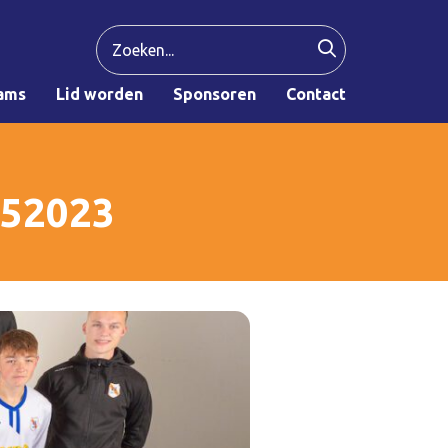
ams
Lid worden
Sponsoren
Contact
052023