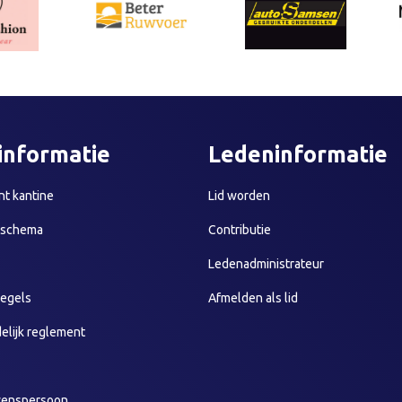
informatie
Ledeninformatie
t kantine
Lid worden
sschema
Contributie
Ledenadministrateur
egels
Afmelden als lid
elijk reglement
wenspersoon