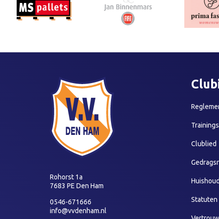
Club
Reglemen
Training
Clublied
Gedragsr
Rohorst 1a
Huishoud
7683 PE Den Ham
Statuten
0546-671666
info@vvdenham.nl
Vertrou