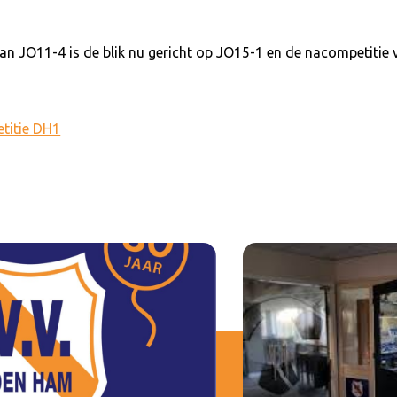
n JO11-4 is de blik nu gericht op JO15-1 en de nacompetitie
etitie DH1