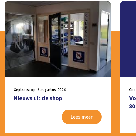
Geplaatst op: 6 augustus, 2026
Gepl
Nieuws uit de shop
Vo
80
Lees meer