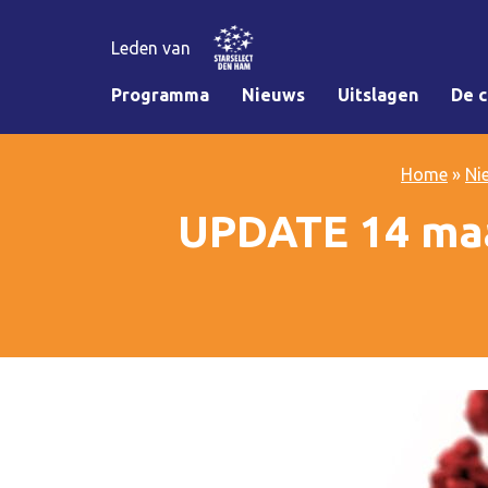
Leden van
Programma
Nieuws
Uitslagen
De c
Home
»
Ni
UPDATE 14 maa