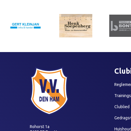
Club
Reglemen
Training
Clublied
Gedragsr
Rohorst 1a
Huishoud