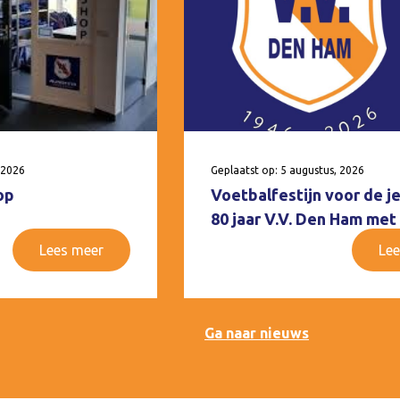
 2026
Geplaatst op: 5 augustus, 2026
op
Voetbalfestijn voor de j
80 jaar V.V. Den Ham met
Lees meer
Lee
Ga naar nieuws