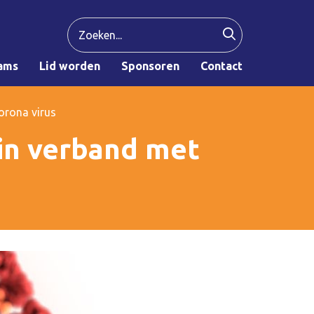
ams
Lid worden
Sponsoren
Contact
orona virus
in verband met