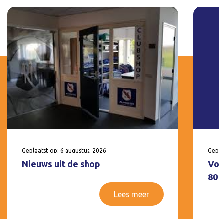
Geplaatst op: 6 augustus, 2026
Gepl
Nieuws uit de shop
Vo
80
Lees meer