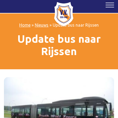
Home
»
Nieuws
»
Update bus naar Rijssen
Update bus naar
Rijssen