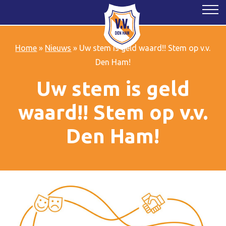
Home
»
Nieuws
»
Uw stem is geld waard!! Stem op v.v.
Den Ham!
Uw stem is geld
waard!! Stem op v.v.
Den Ham!