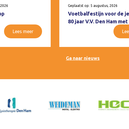
 2026
Geplaatst op: 5 augustus, 2026
op
Voetbalfestijn voor de j
80 jaar V.V. Den Ham met
Lees meer
Lee
Ga naar nieuws