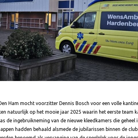
 Den Ham mocht voorzitter Dennis Bosch voor een volle kantin
ken natuurlijk op het mooie jaar 2025 waarin het eerste team 
s de ingebruikneming van de nieuwe kleedkamers die geheel i
appen hadden behaald alsmede de jubilarissen binnen de club
erden benoemd als vervanging van de speelplek voor de jongs