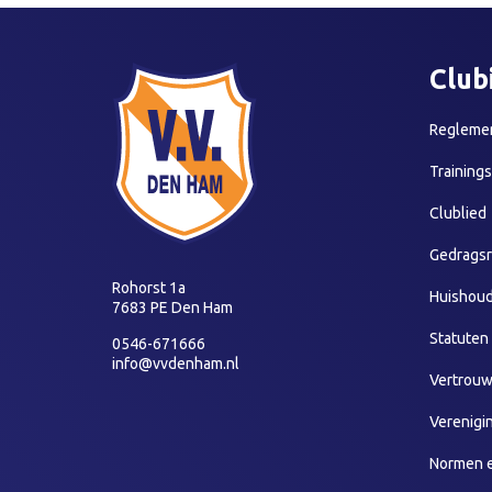
Club
Reglemen
Training
Clublied
Gedragsr
Rohorst 1a
Huishoud
7683 PE Den Ham
Statuten
0546-671666
info@vvdenham.nl
Vertrou
Verenigi
Normen 