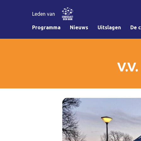
Leden van
Programma
Nieuws
Uitslagen
De c
V.V