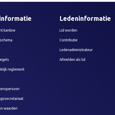
informatie
Ledeninformatie
t kantine
Lid worden
sschema
Contributie
Ledenadministrateur
egels
Afmelden als lid
elijk reglement
wenspersoon
ngssecretariaat
en waarden