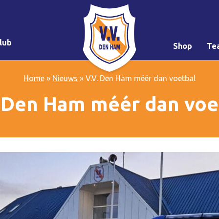
lub
Shop
Te
Home
»
Nieuws
»
V.V. Den Ham méér dan voetbal
. Den Ham méér dan voe