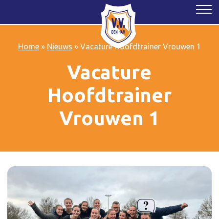
Home
»
Nieuws
»
Vacature Hoofdtrainer Vrouwen 1
Vacature
Hoofdtrainer
Vrouwen 1