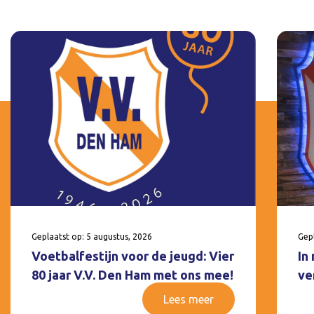
Geplaatst op: 5 augustus, 2026
Gepl
Voetbalfestijn voor de jeugd: Vier
In
80 jaar V.V. Den Ham met ons mee!
ve
Lees meer