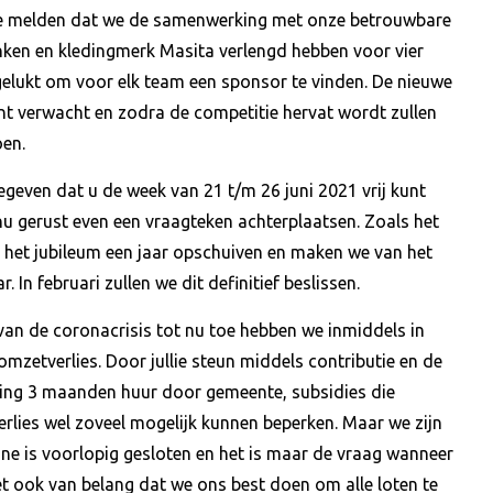
te melden dat we de samenwerking met onze betrouwbare
nken en kledingmerk Masita verlengd hebben voor vier
gelukt om voor elk team een sponsor te vinden. De nieuwe
t verwacht en zodra de competitie hervat wordt zullen
oen.
egeven dat u de week van 21 t/m 26 juni 2021 vrij kunt
u gerust even een vraagteken achterplaatsen. Zoals het
k het jubileum een jaar opschuiven en maken we van het
 In februari zullen we dit definitief beslissen.
 van de coronacrisis tot nu toe hebben we inmiddels in
omzetverlies. Door jullie steun middels contributie en de
lding 3 maanden huur door gemeente, subsidies die
rlies wel zoveel mogelijk kunnen beperken. Maar we zijn
ine is voorlopig gesloten en het is maar de vraag wanneer
t ook van belang dat we ons best doen om alle loten te