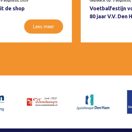
 6 augustus, 2026
Geplaatst op: 5 augustus,
it de shop
Voetbalfestijn v
80 jaar V.V. Den
Lees meer