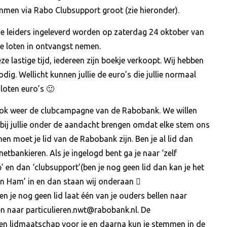
emmen via Rabo Clubsupport groot (zie hieronder).
de leiders ingeleverd worden op zaterdag 24 oktober van
de loten in ontvangst nemen.
e lastige tijd, iedereen zijn boekje verkoopt. Wij hebben
dig. Wellicht kunnen jullie de euro’s die jullie normaal
 loten euro’s 🙂
er ook weer de clubcampagne van de Rabobank. We willen
 bij jullie onder de aandacht brengen omdat elke stem ons
n moet je lid van de Rabobank zijn. Ben je al lid dan
etbankieren. Als je ingelogd bent ga je naar ‘zelf
’ en dan ‘clubsupport’(ben je nog geen lid dan kan je het
Den Ham’ in en dan staan wij onderaan 
n je nog geen lid laat één van je ouders bellen naar
en naar particulieren.nwt@rabobank.nl. De
en lidmaatschap voor je en daarna kun je stemmen in de