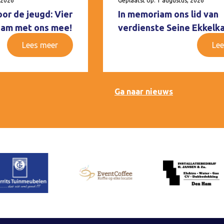
 2026
Geplaatst op: 1 augustus, 2026
oor de jeugd: Vier
In memoriam ons lid van
 Ham met ons mee!
verdienste Seine Ekkelk
Lees meer
Lee
Ga naar nieuws