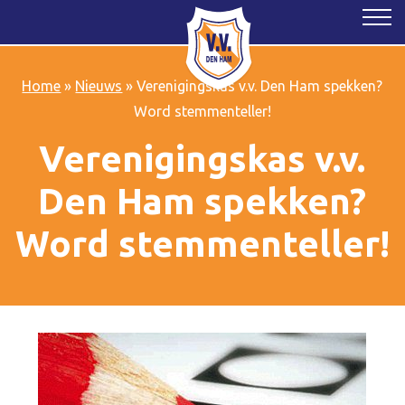
Home
»
Nieuws
»
Verenigingskas v.v. Den Ham spekken?
Word stemmenteller!
Verenigingskas v.v.
Den Ham spekken?
Word stemmenteller!