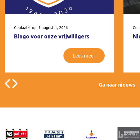
Geplaatst op: 7 augustus, 2026
Gepl
Bingo voor onze vrijwilligers
Ni
Lees meer
Ga naar nieuws