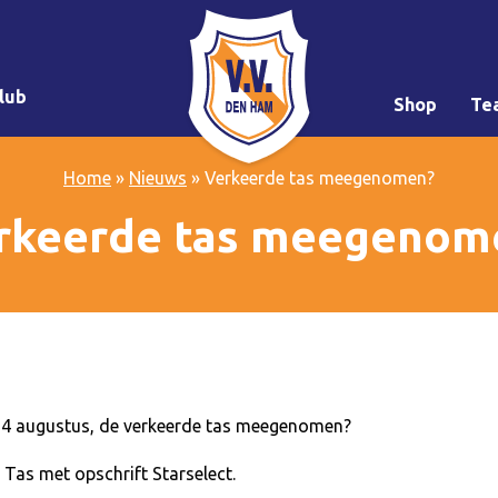
lub
Shop
Te
Home
»
Nieuws
»
Verkeerde tas meegenomen?
rkeerde tas meegenom
24 augustus, de verkeerde tas meegenomen?
 Tas met opschrift Starselect.