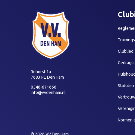
Club
Reglemen
Training
Clublied
Gedragsr
Rohorst 1a
Huishoud
7683 PE Den Ham
Statuten
0546-671666
info@vvdenham.nl
Vertrou
Verenigi
Normen 
© 2026 VV Den Ham