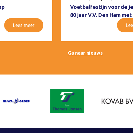
op
Voetbalfestijn voor de j
80 jaar V.V. Den Ham met
Lees meer
Lee
Ga naar nieuws