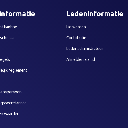
informatie
Ledeninformatie
t kantine
Lid worden
sschema
Contributie
Ledenadministrateur
egels
Afmelden als lid
elijk reglement
wenspersoon
ngssecretariaat
en waarden