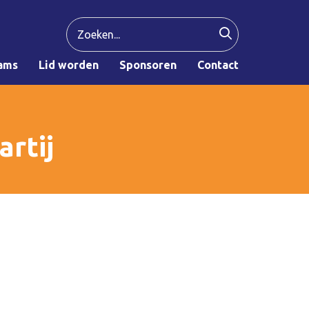
ams
Lid worden
Sponsoren
Contact
rtij