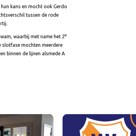
es hun kans en mocht ook Gerdo
chtsverschil tussen de rode
tij.
e
g kwam, waarbij met name het 2
e slotfase mochten meerdere
n binnen de lijnen alsmede A