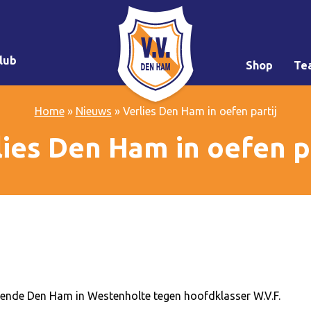
lub
Shop
Te
Home
»
Nieuws
»
Verlies Den Ham in oefen partij
lies Den Ham in oefen pa
fende Den Ham in Westenholte tegen hoofdklasser W.V.F.