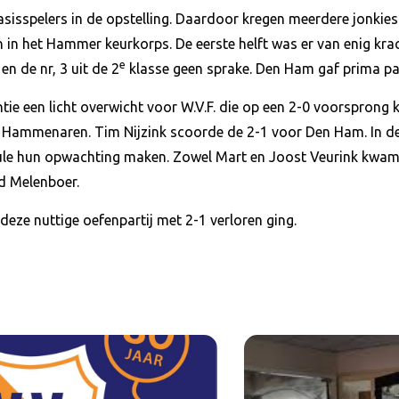
asisspelers in de opstelling. Daardoor kregen meerdere jonki
 in het Hammer keurkorps. De eerste helft was er van enig kra
e
n de nr, 3 uit de 2
klasse geen sprake. Den Ham gaf prima par
ntie een licht overwicht voor W.V.F. die op een 2-0 voorspron
 Hammenaren. Tim Nijzink scoorde de 2-1 voor Den Ham. In d
ule hun opwachting maken. Zowel Mart en Joost Veurink kwame
id Melenboer.
eze nuttige oefenpartij met 2-1 verloren ging.