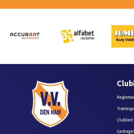
Club
Reglemen
Training
Clublied
Gedragsr