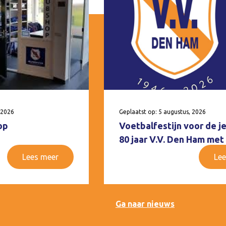
 2026
Geplaatst op: 5 augustus, 2026
op
Voetbalfestijn voor de j
80 jaar V.V. Den Ham met
Lees meer
Lee
Ga naar nieuws