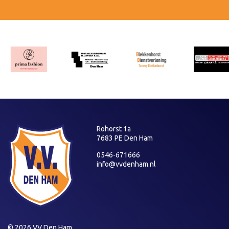
Rohorst 1a
7683 PE Den Ham
0546-671666
info@vvdenham.nl
© 2026 VV Den Ham