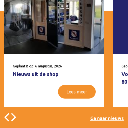
Geplaatst op: 6 augustus, 2026
Gepl
Nieuws uit de shop
Vo
80
Lees meer
Ga naar nieuws