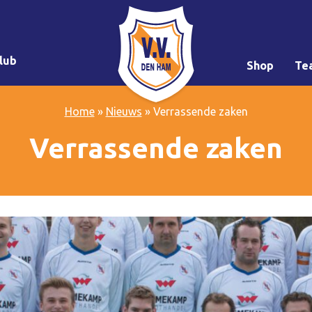
lub
Shop
Te
Home
»
Nieuws
»
Verrassende zaken
Verrassende zaken