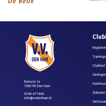
Club
Reglemen
Training
Clublied
Gedragsr
Rohorst 1a
Huishoud
7683 PE Den Ham
Statuten
0546-671666
info@vvdenham.nl
Vertrou