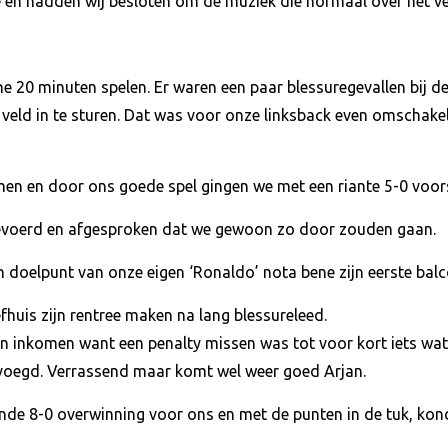
 en hadden wij besloten om de muziek die normaal over het vel
e 20 minuten spelen. Er waren een paar blessuregevallen bij d
 veld in te sturen. Dat was voor onze linksback even omschak
n en door ons goede spel gingen we met een riante 5-0 voors
evoerd en afgesproken dat we gewoon zo door zouden gaan.
 doelpunt van onze eigen ‘Ronaldo’ nota bene zijn eerste balc
fhuis zijn rentree maken na lang blessureleed.
en inkomen want een penalty missen was tot voor kort iets wat
oegd. Verrassend maar komt wel weer goed Arjan.
kende 8-0 overwinning voor ons en met de punten in de tuk, ko