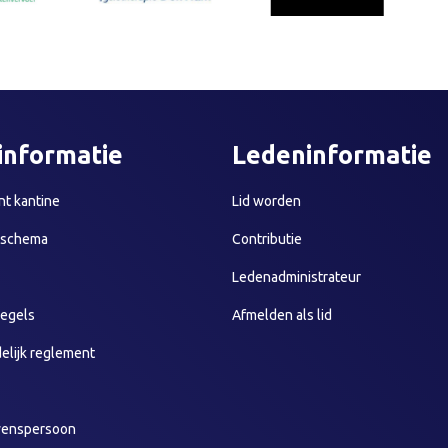
informatie
Ledeninformatie
t kantine
Lid worden
sschema
Contributie
Ledenadministrateur
egels
Afmelden als lid
elijk reglement
wenspersoon