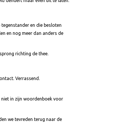
d dendert maar even uit te laten.
e tegenstander en die besloten
elen en nog meer dan anders de
prong richting de thee.
ontact. Verrassend.
 niet in zijn woordenboek voor
nden we tevreden terug naar de