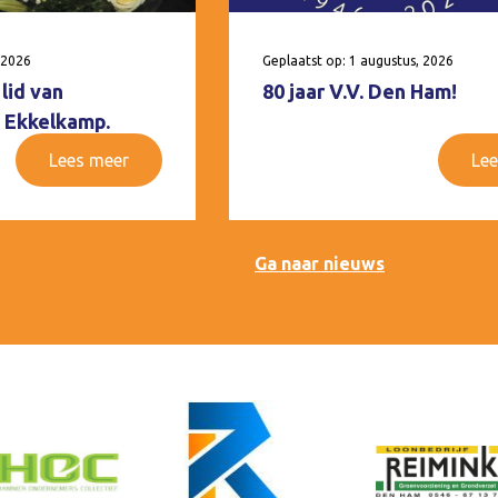
 2026
Geplaatst op: 1 augustus, 2026
lid van
80 jaar V.V. Den Ham!
 Ekkelkamp.
Lees meer
Lee
Ga naar nieuws