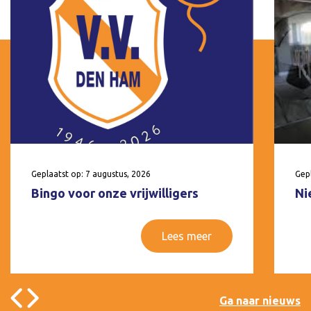
Geplaatst op: 7 augustus, 2026
Gepl
Bingo voor onze vrijwilligers
Ni
Lees meer
Ga naar nieuws