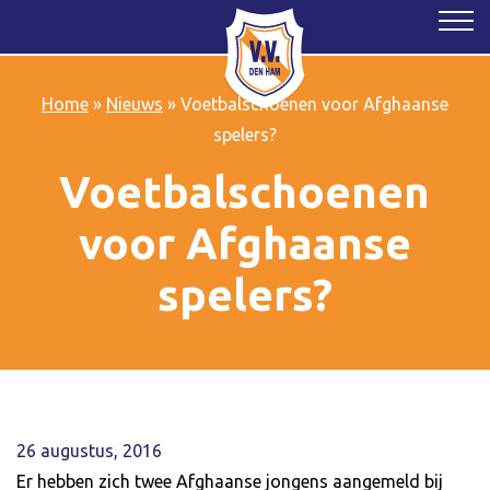
Home
»
Nieuws
»
Voetbalschoenen voor Afghaanse
spelers?
Voetbalschoenen
voor Afghaanse
spelers?
26 augustus, 2016
Er hebben zich twee Afghaanse jongens aangemeld bij