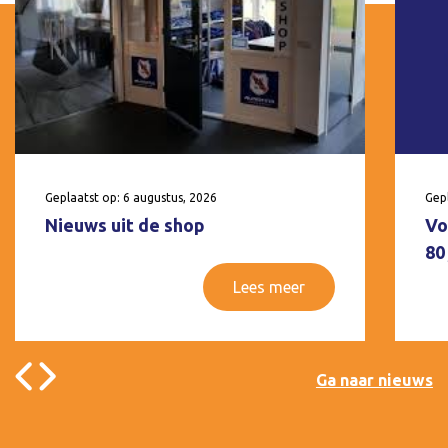
Geplaatst op: 6 augustus, 2026
Gepl
Nieuws uit de shop
Vo
80
Lees meer
Ga naar nieuws