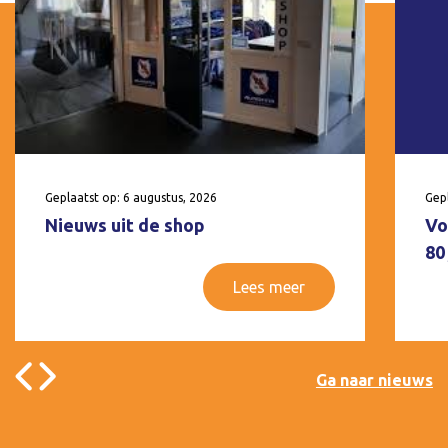
Geplaatst op: 6 augustus, 2026
Gepl
Nieuws uit de shop
Vo
80
Lees meer
Ga naar nieuws