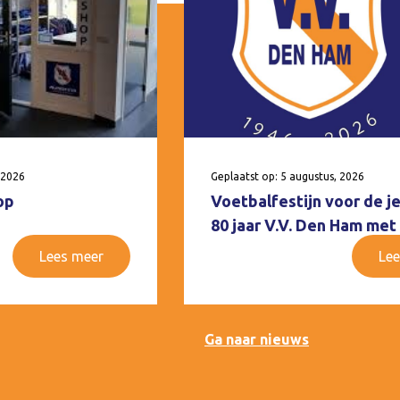
 2026
Geplaatst op: 5 augustus, 2026
op
Voetbalfestijn voor de j
80 jaar V.V. Den Ham met
Lees meer
Lee
Ga naar nieuws