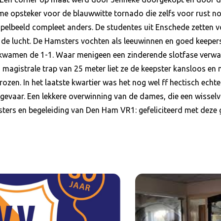
 opsteker voor de blauwwitte tornado die zelfs voor rust nog
spelbeeld compleet anders. De studentes uit Enschede zetten
in de lucht. De Hamsters vochten als leeuwinnen en goed keepe
kwamen de 1-1. Waar menigeen een zinderende slotfase verwac
n magistrale trap van 25 meter liet ze de keepster kansloos en 
zen. In het laatste kwartier was het nog wel ff hectisch echte
evaar. Een lekkere overwinning van de dames, die een wisselva
sters en begeleiding van Den Ham VR1: gefeliciteerd met deze 