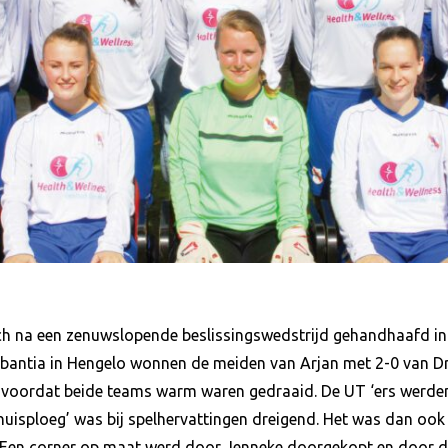
 na een zenuwslopende beslissingswedstrijd gehandhaafd in d
bantia in Hengelo wonnen de meiden van Arjan met 2-0 van Dri
 voordat beide teams warm waren gedraaid. De UT ‘ers werden
thuisploeg’ was bij spelhervattingen dreigend. Het was dan ook
Een corner op maat werd door Jenneke doorgekopt en door de 