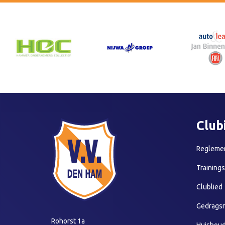
Club
Reglemen
Training
Clublied
Gedragsr
Rohorst 1a