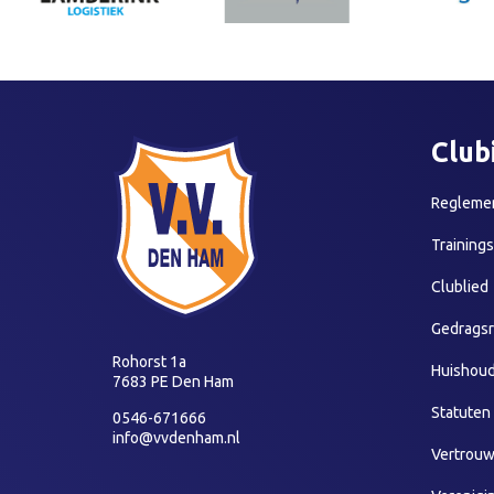
Club
Reglemen
Training
Clublied
Gedragsr
Rohorst 1a
Huishoud
7683 PE Den Ham
Statuten
0546-671666
info@vvdenham.nl
Vertrou