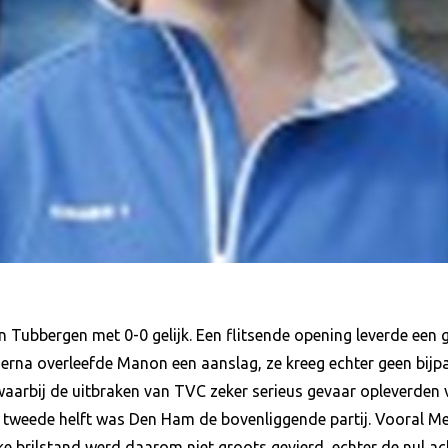
Tubbergen met 0-0 gelijk. Een flitsende opening leverde een 
erna overleefde Manon een aanslag, ze kreeg echter geen bijpa
 waarbij de uitbraken van TVC zeker serieus gevaar opleverden v
de tweede helft was Den Ham de bovenliggende partij. Vooral M
ijke brilstand werd daarom niet groots gevierd, echter de nul ac