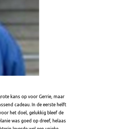
grote kans op voor Gerrie, maar
ssend cadeau. In de eerste helft
oor het doel, gelukkig bleef de
elanie was goed op dreef, helaas
hterin leverde wel een unieke