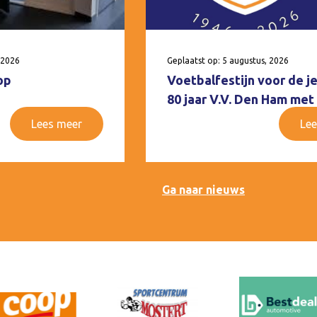
 2026
Geplaatst op: 5 augustus, 2026
op
Voetbalfestijn voor de j
80 jaar V.V. Den Ham met
Lees meer
Lee
Ga naar nieuws