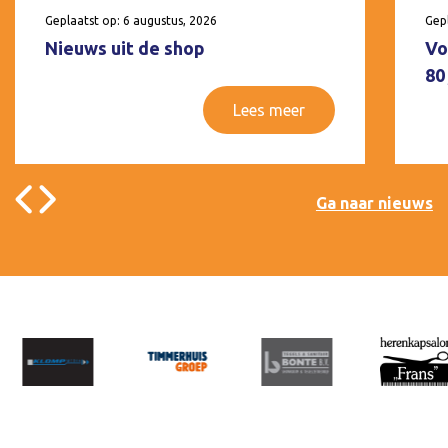
Geplaatst op: 6 augustus, 2026
Gepl
Nieuws uit de shop
Vo
80
Lees meer
Ga naar nieuws