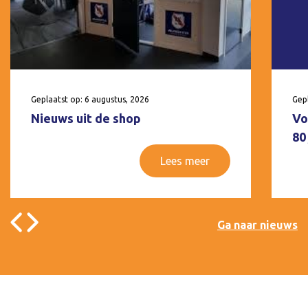
Geplaatst op: 6 augustus, 2026
Gepl
Nieuws uit de shop
Vo
80
Lees meer
Ga naar nieuws