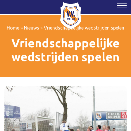
Home
»
Nieuws
»
Vriendschappelijke wedstrijden spelen
Vriendschappelijke
wedstrijden spelen