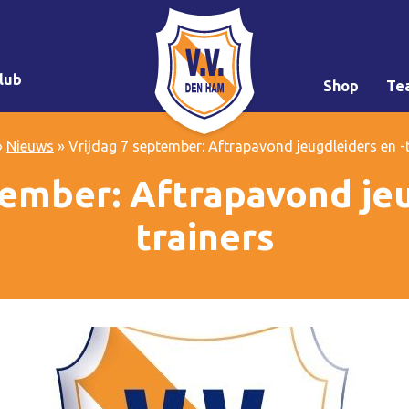
lub
Shop
Te
»
Nieuws
»
Vrijdag 7 september: Aftrapavond jeugdleiders en -
tember: Aftrapavond jeu
trainers