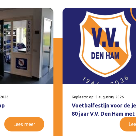
 2026
Geplaatst op: 5 augustus, 2026
op
Voetbalfestijn voor de j
80 jaar V.V. Den Ham met
Lees meer
Lee