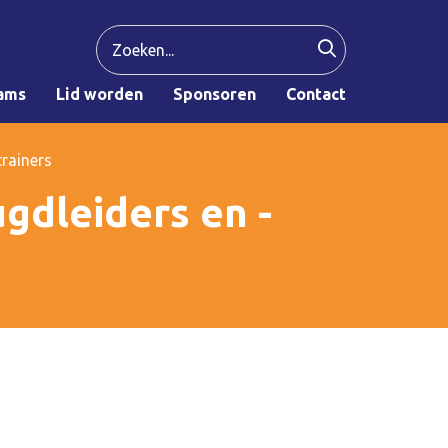
ams
Lid worden
Sponsoren
Contact
trainers
gdleiders en -