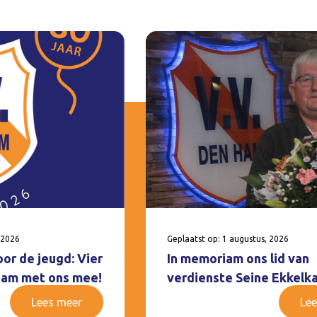
 2026
Geplaatst op: 1 augustus, 2026
oor de jeugd: Vier
In memoriam ons lid van
 Ham met ons mee!
verdienste Seine Ekkelk
Lees meer
Lee