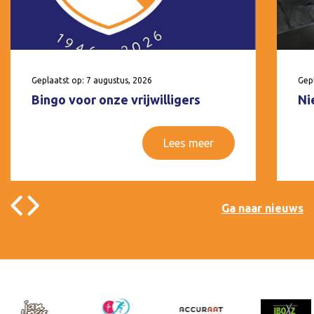
Geplaatst op: 7 augustus, 2026
Gepl
Bingo voor onze vrijwilligers
Ni
Lees meer
Ga naar nieuws