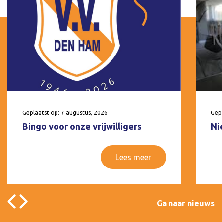
Geplaatst op: 7 augustus, 2026
Gepl
Bingo voor onze vrijwilligers
Ni
Lees meer
Ga naar nieuws