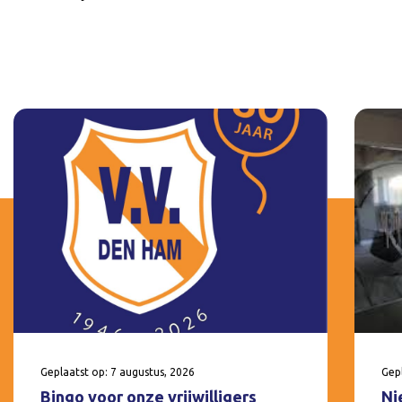
Geplaatst op: 7 augustus, 2026
Gepl
Bingo voor onze vrijwilligers
Ni