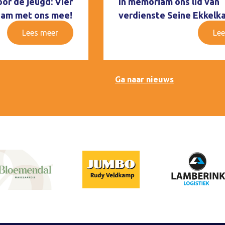
oor de jeugd: Vier
In memoriam ons lid van
 Ham met ons mee!
verdienste Seine Ekkelk
Lees meer
Lee
Ga naar nieuws