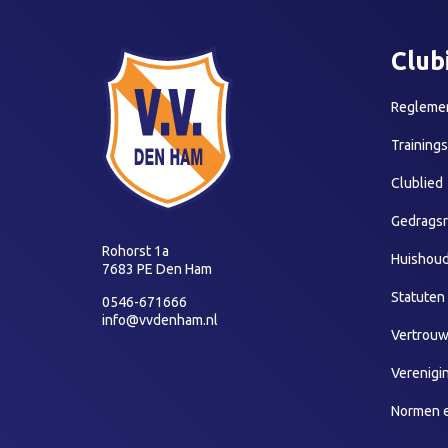
Club
Reglemen
Training
Clublied
Gedragsr
Rohorst 1a
Huishoud
7683 PE Den Ham
Statuten
0546-671666
info@vvdenham.nl
Vertrou
Verenigi
Normen 