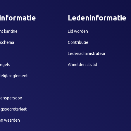
informatie
Ledeninformatie
t kantine
Lid worden
sschema
Contributie
Ledenadministrateur
egels
Afmelden als lid
elijk reglement
wenspersoon
ngssecretariaat
en waarden