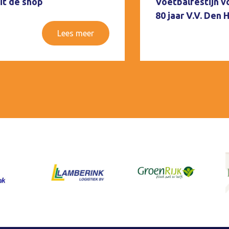
it de shop
Voetbalfestijn v
80 jaar V.V. Den
Lees meer