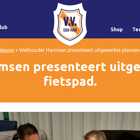
lub
Shop
Te
Nieuws
»
Wethouder Harmsen presenteert uitgewerkte plannen 
sen presenteert uitg
fietspad.