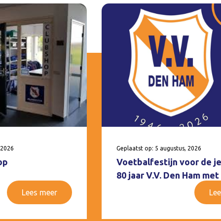
 2026
Geplaatst op: 5 augustus, 2026
op
Voetbalfestijn voor de j
80 jaar V.V. Den Ham met
Lees meer
Lee