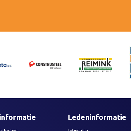
informatie
Ledeninformatie
t kantine
Lid worden