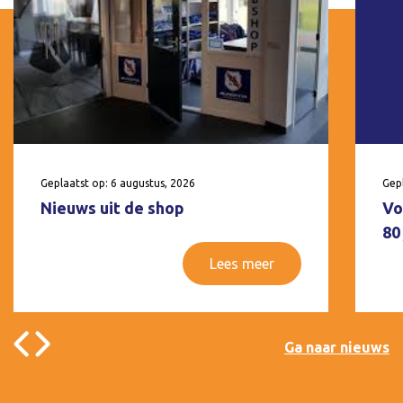
Geplaatst op: 6 augustus, 2026
Gepl
Nieuws uit de shop
Vo
80
Lees meer
Ga naar nieuws