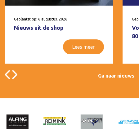
Geplaatst op: 6 augustus, 2026
Gepl
Nieuws uit de shop
Vo
80
Lees meer
Ga naar nieuws