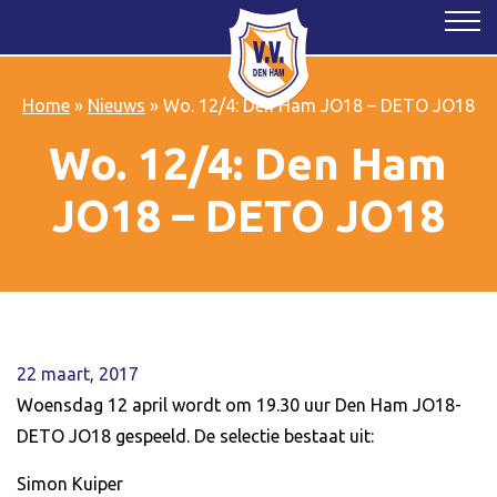
Home
»
Nieuws
»
Wo. 12/4: Den Ham JO18 – DETO JO18
Wo. 12/4: Den Ham
JO18 – DETO JO18
22 maart, 2017
Woensdag 12 april wordt om 19.30 uur Den Ham JO18-
DETO JO18 gespeeld. De selectie bestaat uit:
Simon Kuiper