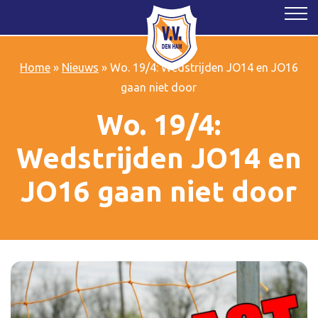
Home
»
Nieuws
»
Wo. 19/4: Wedstrijden JO14 en JO16
gaan niet door
Wo. 19/4:
Wedstrijden JO14 en
JO16 gaan niet door