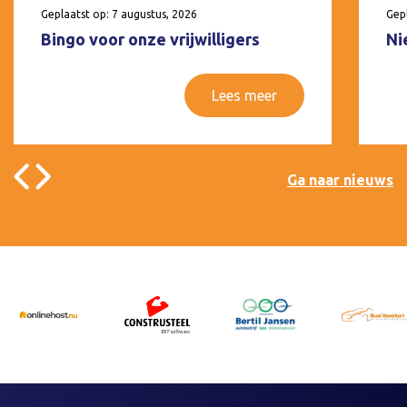
Geplaatst op: 7 augustus, 2026
Gepl
Bingo voor onze vrijwilligers
Ni
Lees meer
Ga naar nieuws