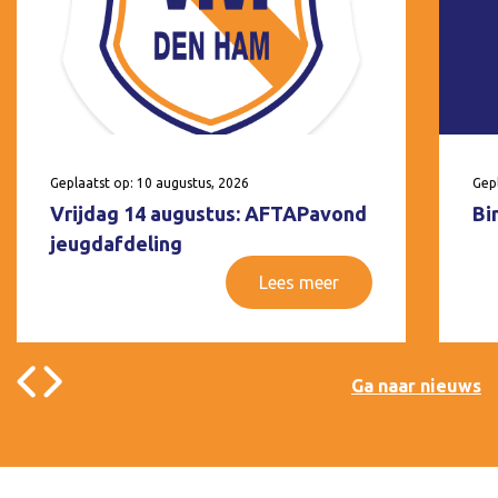
Geplaatst op: 10 augustus, 2026
Gepl
Vrijdag 14 augustus: AFTAPavond
Bi
jeugdafdeling
Lees meer
Ga naar nieuws