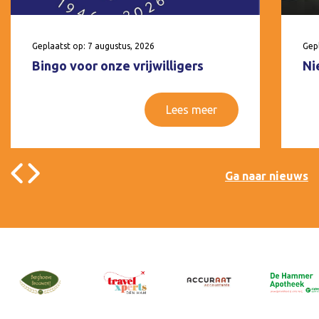
Geplaatst op: 7 augustus, 2026
Gepl
Bingo voor onze vrijwilligers
Ni
Lees meer
Ga naar nieuws