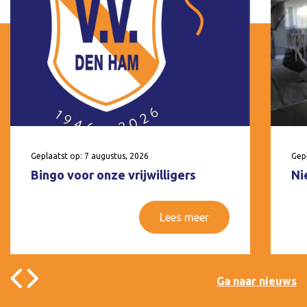
Geplaatst op: 7 augustus, 2026
Gepl
Bingo voor onze vrijwilligers
Ni
Lees meer
Ga naar nieuws