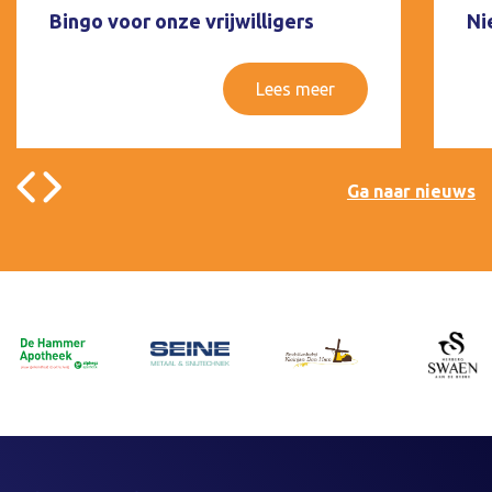
Bingo voor onze vrijwilligers
Ni
Lees meer
Ga naar nieuws