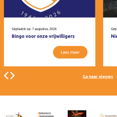
Geplaatst op: 7 augustus, 2026
Gepl
Bingo voor onze vrijwilligers
Ni
Lees meer
Ga naar nieuws