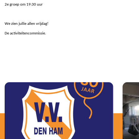
2e groep om 19:30 uur
We zien jullie allen vrijdag!
De activiteitencommissie.