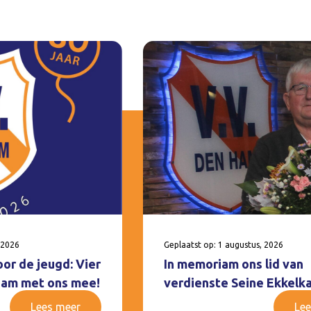
 2026
Geplaatst op: 1 augustus, 2026
oor de jeugd: Vier
In memoriam ons lid van
 Ham met ons mee!
verdienste Seine Ekkelk
Lees meer
Lee