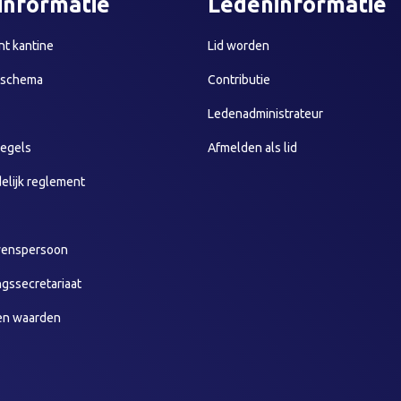
informatie
Ledeninformatie
t kantine
Lid worden
sschema
Contributie
Ledenadministrateur
egels
Afmelden als lid
elijk reglement
wenspersoon
ngssecretariaat
en waarden