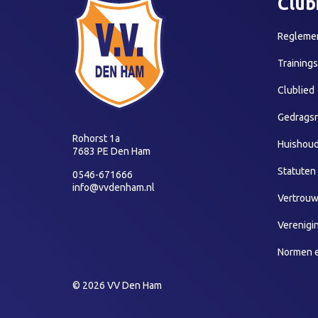
Club
Reglemen
Training
Clublied
Gedragsr
Rohorst 1a
Huishoud
7683 PE Den Ham
Statuten
0546-671666
info@vvdenham.nl
Vertrou
Verenigi
Normen 
© 2026 VV Den Ham