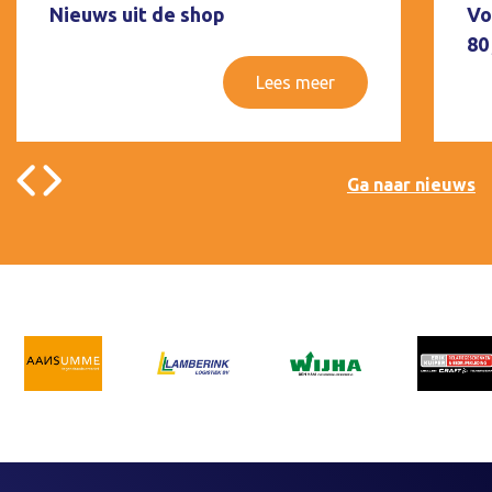
Nieuws uit de shop
Vo
80
Lees meer
Ga naar nieuws