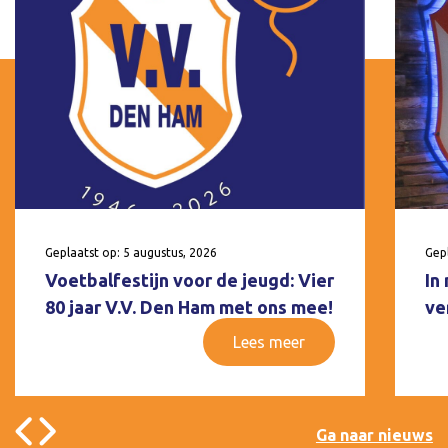
Geplaatst op: 5 augustus, 2026
Gepl
Voetbalfestijn voor de jeugd: Vier
In
80 jaar V.V. Den Ham met ons mee!
ve
Lees meer
Ga naar nieuws