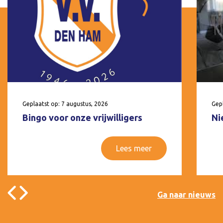
Geplaatst op: 7 augustus, 2026
Gepl
Bingo voor onze vrijwilligers
Ni
Lees meer
Ga naar nieuws