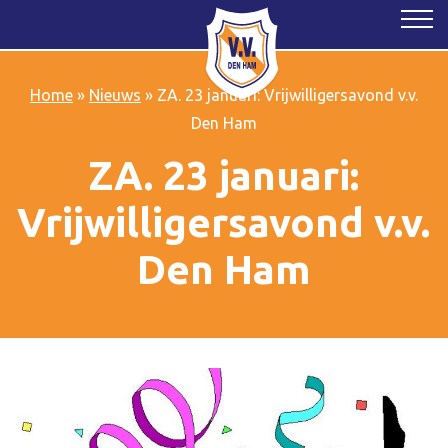
Home
»
Nieuws
»
ZA. 23 januari: Vrijwilligersavond v.v.
Den Ham
ZA. 23 januari:
Vrijwilligersavond v.v.
Den Ham