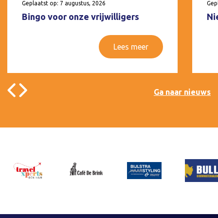
Geplaatst op: 7 augustus, 2026
Gepl
Bingo voor onze vrijwilligers
Ni
Lees meer
Ga naar nieuws