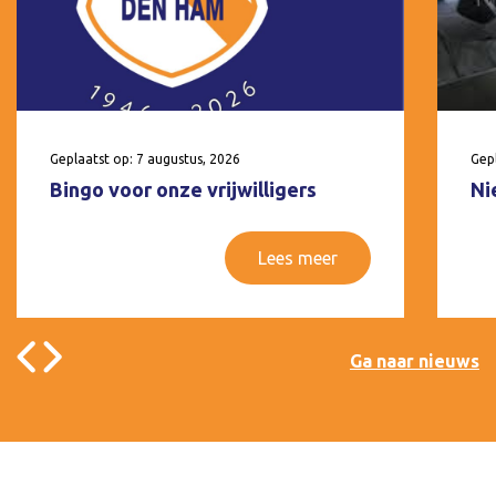
Geplaatst op: 7 augustus, 2026
Gepl
Bingo voor onze vrijwilligers
Ni
Lees meer
Ga naar nieuws