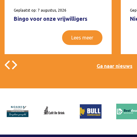
Geplaatst op: 7 augustus, 2026
Gepl
Bingo voor onze vrijwilligers
Ni
Lees meer
Ga naar nieuws