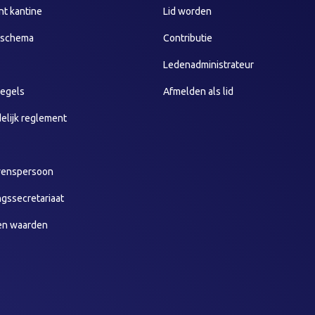
t kantine
Lid worden
sschema
Contributie
Ledenadministrateur
egels
Afmelden als lid
elijk reglement
wenspersoon
ngssecretariaat
en waarden