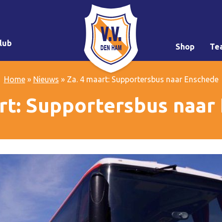
lub
Shop
Te
Home
»
Nieuws
»
Za. 4 maart: Supportersbus naar Enschede
art: Supportersbus naar