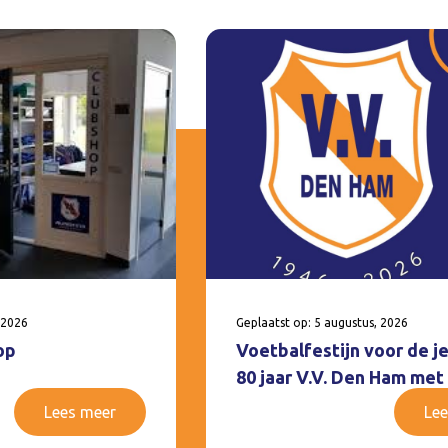
 2026
Geplaatst op: 5 augustus, 2026
op
Voetbalfestijn voor de j
80 jaar V.V. Den Ham met
Lees meer
Lee