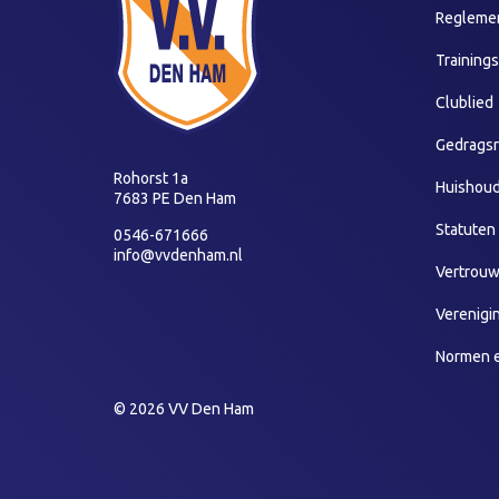
Reglemen
Training
Clublied
Gedragsr
Rohorst 1a
Huishoud
7683 PE Den Ham
Statuten
0546-671666
info@vvdenham.nl
Vertrou
Verenigi
Normen 
© 2026 VV Den Ham