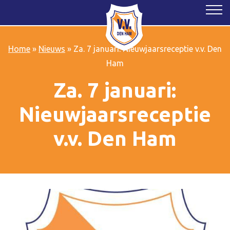
Home
»
Nieuws
»
Za. 7 januari: Nieuwjaarsreceptie v.v. Den
Ham
Za. 7 januari:
Nieuwjaarsreceptie
v.v. Den Ham