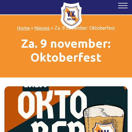
Home
»
Nieuws
»
Za. 9 november: Oktoberfest
Za. 9 november:
Oktoberfest