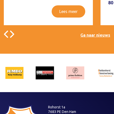
80
Lees meer
Ga naar nieuws
Rohorst 1a
7683 PE Den Ham